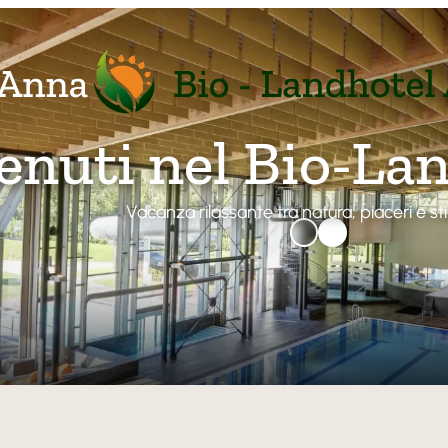
enuti nel Bio-La
Vacanza rilassante tra natura, piaceri e stil
BIO-Land
Atmosfe
Relax
Sapori B
FAQ
Camere e