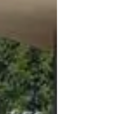
Vacanza in Val Ven
Centro ricreativo Sila
Direttamente in paese, 
casa, si trova
la piscin
Come nostri ospiti, l’in
aspettano una vasca s
scivolo, uno
scivolo a