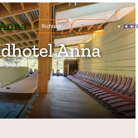
Richiedi
Prenota
DE
IT
ndhotel Anna
e di vita
hotel Anna
ra
IO
 offerte