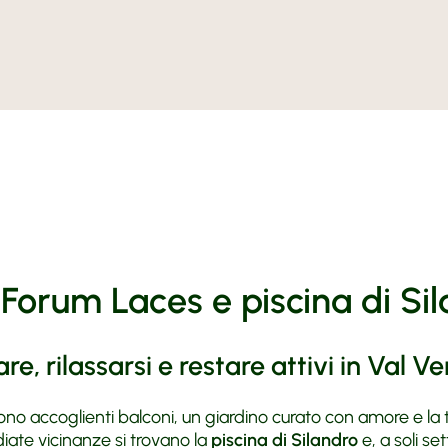
Camere
Vacanza 
Offerte
Silandro
Agrituri
Prezzi e 
Vacanza 
Richiesta
Maneggio
Arte e Cu
Prenota
Moto Fu
MoHo Mo
Contatto
BMW Tes
Meteo
Honda
Tour cons
orum Laces e piscina di Si
re, rilassarsi e restare attivi in Val V
o accoglienti balconi, un giardino curato con amore e la t
iate vicinanze si trovano la
piscina di Silandro
e, a soli se