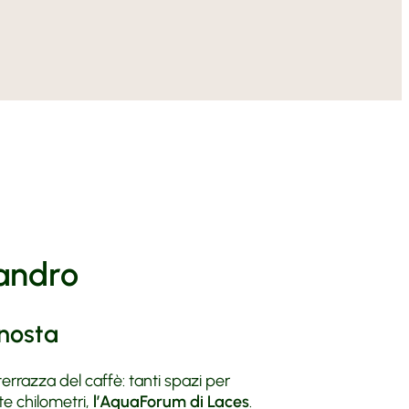
in Val Venosta
smo biologico
informazioni
attiva
 Vill
ltura
n Anna
torrad Hotels
 e Arrivo
tridecenter
igliati
landro
enosta
errazza del caffè: tanti spazi per
tte chilometri,
l’AquaForum di Laces
.