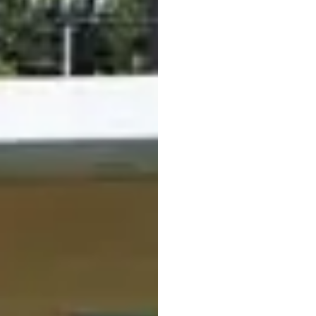
parete per arrampica
volley. Un
ampio prato
mentre il bar è perfet