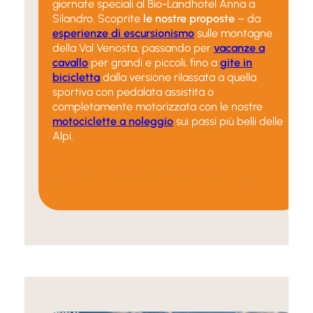
giornate speciali al Bio-Landhotel Anna a
Silandro. Scoprite
le nostre proposte
– da
esperienze di escursionismo
sulle montagne
della Val Venosta, passando per
vacanze a
cavallo
per grandi e piccoli, fino a
gite in
bicicletta
dalla versione rilassata a quella
sportiva con pedalata assistita o
completamente motorizzata con le nostre
motociclette a noleggio
sui passi più belli delle
Alpi.
Scoprite le nostre offerte