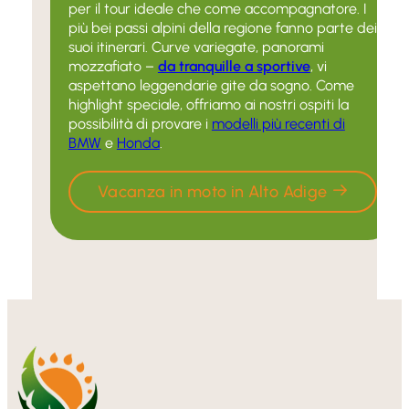
per il tour ideale che come accompagnatore. I
più bei passi alpini della regione fanno parte dei
suoi itinerari. Curve variegate, panorami
mozzafiato –
da tranquille a sportive
, vi
aspettano leggendarie gite da sogno. Come
highlight speciale, offriamo ai nostri ospiti la
possibilità di provare i
modelli più recenti di
BMW
e
Honda
.
Vacanza in moto in Alto Adige