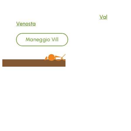
due anni,
lezioni individuali e di gruppo
,
oltre a lunghe passeggiate a cavallo
attraverso i magnifici paesaggi della
Val
Venosta
.
Maneggio Vill