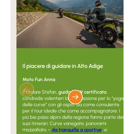
Il piacere di guidare in Alto Adige
Moto Fun Anna
Il titolare Stefan,
guida BMW certificato
,
condivide volentieri la sua passione per lo “yoga
delle curve” con gli ospiti: sia come consulente
per il tour ideale che come accompagnatore. I
più bei passi alpini della regione fanno parte dei
suoi itinerari. Curve variegate, panorami
mozzafiato –
da tranquille a sportive
, vi