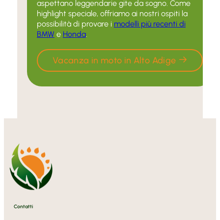
aspettano leggendarie gite da sogno. Come
highlight speciale, offriamo ai nostri ospiti la
possibilità di provare i
modelli più recenti di
BMW
e
Honda
.
Vacanza in moto in Alto Adige
Contatti