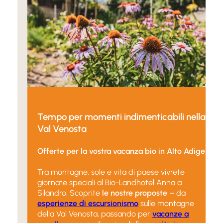
Tempo per momenti indimenticabili nella
Val Venosta
Offerte per la vostra vacanza bio in Alto Adige
Tra montagne, sole e vita di paese vivrete
giornate speciali al Bio-Landhotel Anna a
Silandro. Scoprite
le nostre proposte
– da
esperienze di escursionismo
sulle montagne
della Val Venosta, passando per
vacanze a