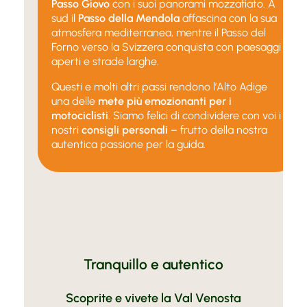
Passo Giovo
con i suoi panorami mozzafiato. A
sud il
Passo della Mendola
affascina con la sua
atmosfera mediterranea, mentre il Passo del
Forno verso la Svizzera conquista con paesaggi
aperti e strade larghe.
Questi e molti altri passi rendono l’Alto Adige
una delle
mete più emozionanti per i
motociclisti
. Siamo felici di condividere con voi i
nostri
consigli personali
– frutto della nostra
autentica passione per la guida.
Tranquillo e autentico
Scoprite e vivete la Val Venosta