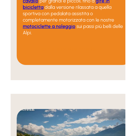
cavallo
per grandi e piccoli, fino a
gite in
bicicletta
dalla versione rilassata a quella
sportiva con pedalata assistita o
completamente motorizzata con le nostre
motociclette a noleggio
sui passi più belli delle
Alpi.
Scoprite le nostre offerte