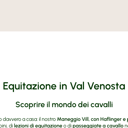
Maneggio
Arte e Cu
Prenota
Moto Fu
MoHo Mo
Contatto
BMW Tes
Meteo
Honda
Tour cons
Equitazione in Val Venosta
Scoprire il mondo dei cavalli
no davvero a casa: il nostro
Maneggio Vill, con Haflinger e
ini, di
lezioni di equitazione
o di
passeggiate a cavallo
ne