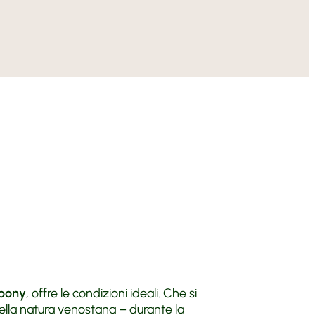
 Vill
ltura
n Anna
torrad Hotels
 e Arrivo
tridecenter
igliati
 pony
, offre le condizioni ideali. Che si
lla natura venostana – durante la