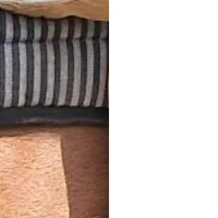
Per i nostri piccoli
Vacanze a cavallo in 
Si dice che chi ben co
questo offriamo già ai
con i nostri pony. In m
conoscere il mondo dei