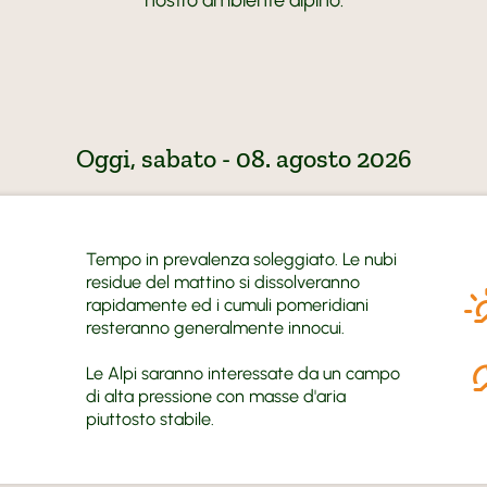
Maneggio
Arte e Cu
Prenota
Moto Fu
MoHo Mo
Contatto
BMW Tes
Meteo
Honda
Tour cons
Oggi, sabato - 08. agosto 2026
Tempo in prevalenza soleggiato. Le nubi
residue del mattino si dissolveranno
rapidamente ed i cumuli pomeridiani
resteranno generalmente innocui.
Le Alpi saranno interessate da un campo
di alta pressione con masse d'aria
piuttosto stabile.