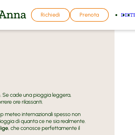
Richiedi
Prenota
DE
IT
hotel Anna
io. Se cade una pioggia leggera,
ra
 offerte
rere ore rilassanti.
in Val Venosta
 app meteo internazionali spesso non
IO
ioggia di quanta ce ne sia realmente.
smo biologico
informazioni
dige
, che conosce perfettamente il
attiva