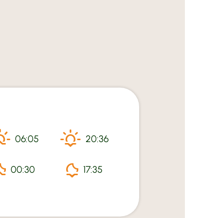
 Vill
ltura
n Anna
torrad Hotels
 e Arrivo
tridecenter
igliati
06:05
20:36
00:30
17:35