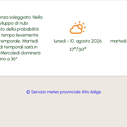
nza soleggiato. Nella
viluppo di nubi
o della probabilità
de tempo lievemente
lunedì - 10. agosto 2026
martedì 
e temporale. Martedì
i temporali sarà in
17°/30°
. Mercoledì dominerà
ino a 36°.
© Servizio meteo provinciale Alto Adige