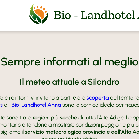
Sempre informati al meglio
Il meteo attuale a Silandro
BIO-Land
e i dintorni vi invitano a partire alla
scoperta
del territor
Atmosfe
Camere e
s
e il
Bio-Landhotel Anna
sono la cornice ideale per trascor
Relax
Camere
Vacanza 
sta sono tra le
regioni più secche
di tutto l’Alto Adige. Le
Sapori B
Offerte
a montano e tendono a mostrare condizioni peggiori e più p
FAQ
Silandro
Agrituri
Prezzi e 
sigliamo il
servizio meteorologico provinciale dell’Alto A
Vacanza 
Richiesta
nostro ambiente alpino.