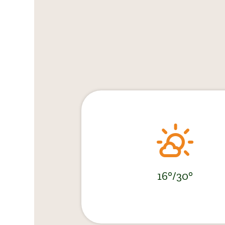
16°/30°