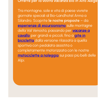
Offerte per la vostra vacanza bio in Alto Adige
Tra montagne, sole e vita di paese vivrete
giornate speciali al Bio-Landhotel Anna a
Silandro. Scoprite
le nostre proposte
– da
esperienze di escursionismo
sulle montagne
della Val Venosta, passando per
vacanze a
cavallo
per grandi e piccoli, fino a
gite in
bicicletta
dalla versione rilassata a quella
sportiva con pedalata assistita o
completamente motorizzata con le nostre
motociclette a noleggio
sui passi più belli delle
Alpi.
Scoprite le nostre offerte