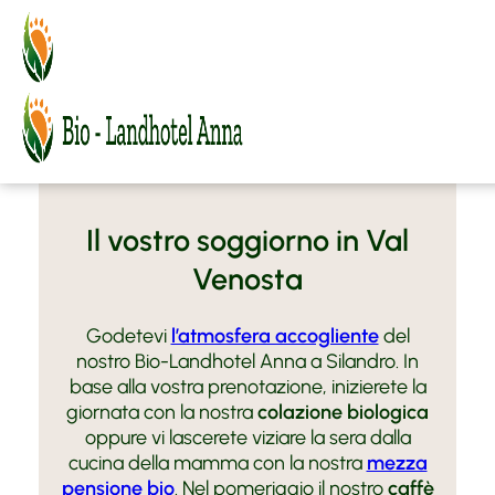
MENU
BIO-Landhotel Anna
Bio-Landhotel Anna
Camere e offerte
Atmosfera
a Silandro
Relax
Camere
Sapori BIO
Offerte
FAQ
Prezzi e informazioni
Il vostro soggiorno in Val
Richiesta
Venosta
Prenota
Vacanza in Val Venosta
Godetevi
l’atmosfera accogliente
del
Agriturismo biologico
Silandro
nostro Bio-Landhotel Anna a Silandro. In
Maneggio Vill
Vacanza attiva
base alla vostra prenotazione, inizierete la
Arte e Cultura
Moto Fun Anna
giornata con la nostra
colazione biologica
oppure vi lascerete viziare la sera dalla
Contatto e Arrivo
MoHo Motorrad Hotels
cucina della mamma con la nostra
mezza
BMW Testridecenter
Meteo
pensione bio
. Nel pomeriggio il nostro
caffè