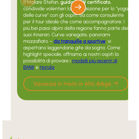
Il titolare Stefan,
guida BMW certificato
,
condivide volentieri la sua passione per lo “yoga
delle curve” con gli ospiti: sia come consulente
per il tour ideale che come accompagnatore. I
più bei passi alpini della regione fanno parte dei
suoi itinerari. Curve variegate, panorami
mozzafiato –
da tranquille a sportive
, vi
aspettano leggendarie gite da sogno. Come
highlight speciale, offriamo ai nostri ospiti la
possibilità di provare i
modelli più recenti di
BMW
e
Honda
.
Vacanza in moto in Alto Adige