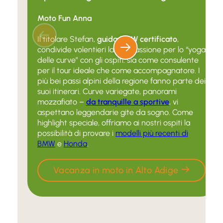
Moto Fun Anna
Il titolare Stefan,
guida BMW certificato
,
condivide volentieri la sua passione per lo “yoga
delle curve” con gli ospiti: sia come consulente
per il tour ideale che come accompagnatore. I
più bei passi alpini della regione fanno parte dei
suoi itinerari. Curve variegate, panorami
mozzafiato –
da tranquille a sportive
, vi
aspettano leggendarie gite da sogno. Come
highlight speciale, offriamo ai nostri ospiti la
possibilità di provare i
modelli più recenti di
BMW
e
Honda
.
Vacanza in moto in Alto Adige