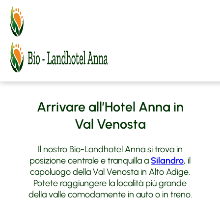
MENU
BIO-Landhotel Anna
Il vostro arrivo a
Camere e offerte
Atmosfera
Silandro
Vacanza in Val Venosta
Relax
Camere
Sapori BIO
Agriturismo biologico
Offerte
Silandro
FAQ
Prezzi e informazioni
Maneggio Vill
Vacanza attiva
Arrivare all’Hotel Anna in
Richiesta
Arte e Cultura
Moto Fun Anna
Val Venosta
Prenota
Contatto e Arrivo
MoHo Motorrad Hotels
BMW Testridecenter
Meteo
Il nostro Bio-Landhotel Anna si trova in
Honda
posizione centrale e tranquilla a
Silandro
, il
Tour consigliati
capoluogo della Val Venosta in Alto Adige.
Potete raggiungere la località più grande
della valle comodamente in auto o in treno.