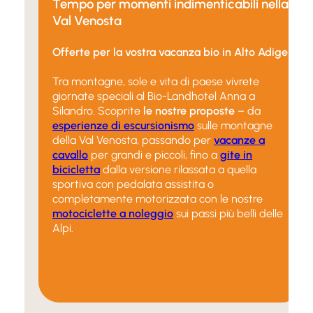
Tempo per momenti indimenticabili nella
Val Venosta
Offerte per la vostra vacanza bio in Alto Adige
Tra montagne, sole e vita di paese vivrete
giornate speciali al Bio-Landhotel Anna a
Silandro. Scoprite
le nostre proposte
– da
esperienze di escursionismo
sulle montagne
della Val Venosta, passando per
vacanze a
cavallo
per grandi e piccoli, fino a
gite in
bicicletta
dalla versione rilassata a quella
sportiva con pedalata assistita o
completamente motorizzata con le nostre
motociclette a noleggio
sui passi più belli delle
Alpi.
Scoprite le nostre offerte