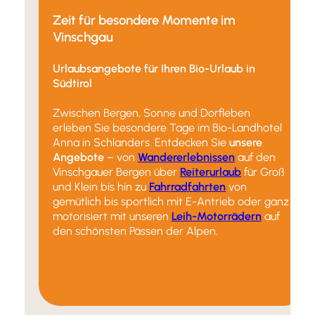
Zeit für besondere Momente im
Vinschgau
Urlaubsangebote für Ihren Bio-Urlaub in
Südtirol
Zwischen Bergen, Sonne und Dorfleben
erleben Sie besondere Tage im Bio-Landhotel
Anna in Schlanders. Entdecken Sie
unsere
Angebote
– von
Wandererlebnissen
auf den
Vinschgauer Bergen über
Reiterurlaub
für Groß
und Klein bis hin zu
Fahrradfahrten
von
gemütlich bis sportlich mit E-Antrieb oder ganz
motorisiert mit unseren
Leih-Motorrädern
auf
den schönsten Pässen der Alpen.
Angebote ansehen