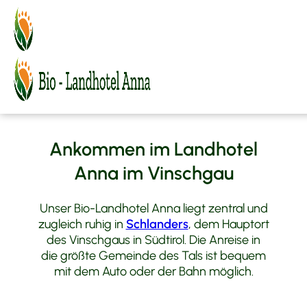
MENÜ
BIO-Landhotel Anna
Ihre Anreise nach
Zimmer & Angebote
Ambiente
Schlanders
Urlaub im Vinschgau
Relax
Zimmer
BIO-Genuss
BIO-Bauernhof
Angebote
Schlanders
FAQ
Preise & Buchungsinfos
Reiterhof Vill
Aktiv in den 4 Jahreszeiten
Ankommen im Landhotel
Anfragen
Kunst & Kultur
Moto Fun Anna
Anna im Vinschgau
Buchen
Kontakt & Anfahrt
MoHo Motorradurlaub
BMW Testridecenter
Wetter
Unser Bio-Landhotel Anna liegt zentral und
Honda
zugleich ruhig in
Schlanders
, dem Hauptort
Tourenvorschläge
des Vinschgaus in Südtirol. Die Anreise in
die größte Gemeinde des Tals ist bequem
mit dem Auto oder der Bahn möglich.