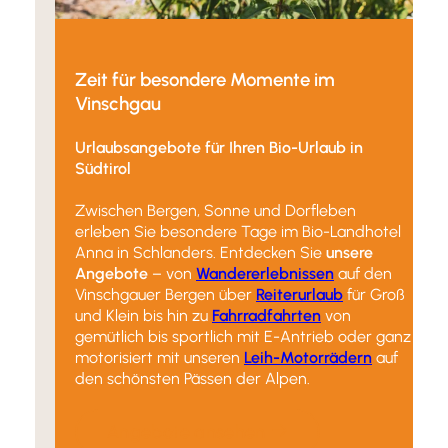
Zeit für besondere Momente im
Vinschgau
Urlaubsangebote für Ihren Bio-Urlaub in
Südtirol
Zwischen Bergen, Sonne und Dorfleben
erleben Sie besondere Tage im Bio-Landhotel
Anna in Schlanders. Entdecken Sie
unsere
Angebote
– von
Wandererlebnissen
auf den
Vinschgauer Bergen über
Reiterurlaub
für Groß
und Klein bis hin zu
Fahrradfahrten
von
gemütlich bis sportlich mit E-Antrieb oder ganz
motorisiert mit unseren
Leih-Motorrädern
auf
den schönsten Pässen der Alpen.
Angebote ansehen