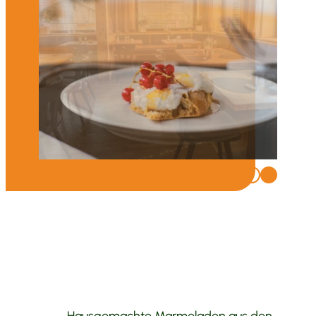
Bio-Genuss am Morgen
Unser Frühstücksbuffet – 100 % Bio
Täglich frisches Brot und Brötchen
vom Südtiroler Biobäcker
Hausgemachte Marmeladen aus den