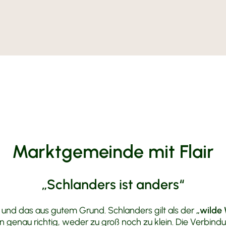
Kunst & K
Buchen
BIO-Bau
Reiterhof
Moto Fu
MoHo Mo
Kontakt 
BMW Tes
Wetter
Honda
Tourenv
Marktgemeinde mit Flair
„Schlanders ist anders“
, und das aus gutem Grund. Schlanders gilt als der
„wilde 
 genau richtig, weder zu groß noch zu klein. Die Verbind