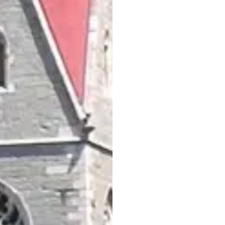
Himmelfahrt
, der sei
Umgebung prägt und de
Im
Kulturhaus Karl Sc
Veranstaltungen wie 
Konzerte und Ausstellu
Schlandersburg
erwar
lokaler Literatur sowi
Ortes.