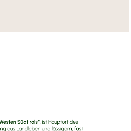
ultur
ernhof
 Vill
n Anna
torradurlaub
& Anfahrt
tridecenter
orschläge
Westen Südtirols“
, ist Hauptort des
ung aus Landleben und lässigem, fast