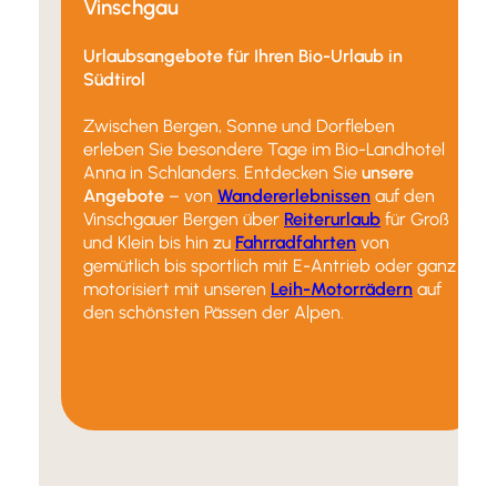
Vinschgau
Urlaubsangebote für Ihren Bio-Urlaub in
Südtirol
Zwischen Bergen, Sonne und Dorfleben
erleben Sie besondere Tage im Bio-Landhotel
Anna in Schlanders. Entdecken Sie
unsere
Angebote
– von
Wandererlebnissen
auf den
Vinschgauer Bergen über
Reiterurlaub
für Groß
und Klein bis hin zu
Fahrradfahrten
von
gemütlich bis sportlich mit E-Antrieb oder ganz
motorisiert mit unseren
Leih-Motorrädern
auf
den schönsten Pässen der Alpen.
Angebote ansehen