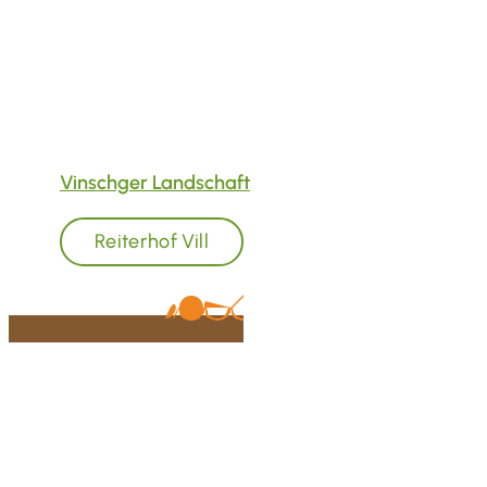
mitzuerleben.
Freuen Sie sich auf
gemütliche
Ponyrunden
für Kinder ab zwei Jahren,
individuellen
Einzel- und
Gruppenunterricht
sowie ausgedehnte
Ausritte durch die beeindruckende
Vinschger Landschaft
.
Reiterhof Vill