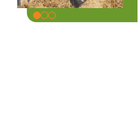
Pferdeerlebnisse für Groß und
Klein
Reiterhof Vill
Ein Leben ohne Pferde ist wie ein Garten
ohne Blumen. Rund um unser Bio-
Landhotel Anna und unseren Bio-
Bauernhof Vill blüht es in allen Ecken –
eine kleine grüne Oase voller Natur und
Ruhe in Südtirol. Die
Haflinger und Ponys
am Reiterhof
sind dabei ein fester Teil
des Hoflebens. Als Partnerbetrieb haben
auch unsere Hotelgäste die Möglichkeit,
das Leben mit den Pferden ganz nah