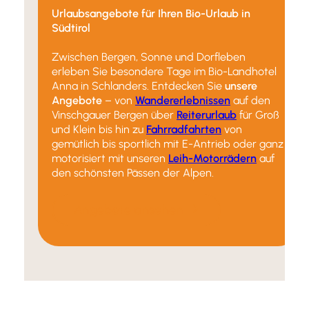
Urlaubsangebote für Ihren Bio-Urlaub in
Südtirol
Zwischen Bergen, Sonne und Dorfleben
erleben Sie besondere Tage im Bio-Landhotel
Anna in Schlanders. Entdecken Sie
unsere
Angebote
– von
Wandererlebnissen
auf den
Vinschgauer Bergen über
Reiterurlaub
für Groß
und Klein bis hin zu
Fahrradfahrten
von
gemütlich bis sportlich mit E-Antrieb oder ganz
motorisiert mit unseren
Leih-Motorrädern
auf
den schönsten Pässen der Alpen.
Angebote ansehen