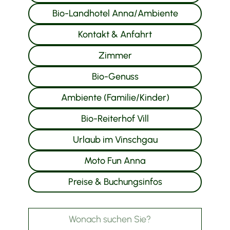
Bio-Landhotel Anna/Ambiente
Kontakt & Anfahrt
Zimmer
Bio-Genuss
Ambiente (Familie/Kinder)
Bio-Reiterhof Vill
Urlaub im Vinschgau
Moto Fun Anna
Preise & Buchungsinfos