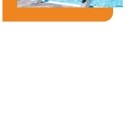
Urlaub im Vinschgau –
Schwimmbad inklusive
Freizeitanlage Schlanders
Direkt im Ort, nur wenige Gehminuten von
unserem Haus entfernt, liegt das
Freibad
der Freizeitanlage Schlanders
. Als Gast
unseres Hauses ist der Eintritt ins
Schwimmbad
inklusive
. Freuen Sie sich auf
ein Sportbecken, ein Kinderbecken mit
Rutsche, eine
Wellenwasserrutsche
sowie
einen Sprungturm, eine Boulderwand und
einen Beachvolleyplatz. Eine großzügige
Liegewiese
bietet viel Platz, um den Tag in