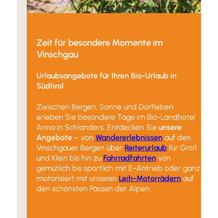
Zeit für besondere Momente im
Vinschgau
Urlaubsangebote für Ihren Bio-Urlaub in
Südtirol
Zwischen Bergen, Sonne und Dorfleben
erleben Sie besondere Tage im Bio-Landhotel
Anna in Schlanders. Entdecken Sie
unsere
Angebote
– von
Wandererlebnissen
auf den
Vinschgauer Bergen über
Reiterurlaub
für Groß
und Klein bis hin zu
Fahrradfahrten
von
gemütlich bis sportlich mit E-Antrieb oder ganz
motorisiert mit unseren
Leih-Motorrädern
auf
den schönsten Pässen der Alpen.
Angebote ansehen