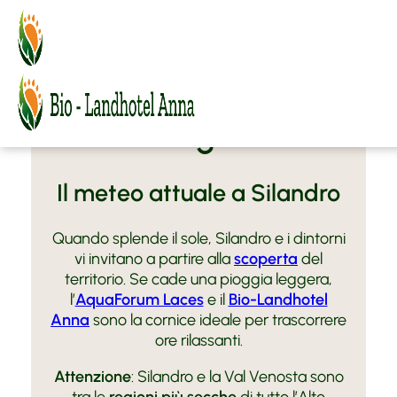
MENU
BIO-Landhotel Anna
Sempre informati al
Camere e offerte
Atmosfera
meglio
Vacanza in Val Venosta
Relax
Camere
Sapori BIO
Agriturismo biologico
Offerte
Silandro
FAQ
Prezzi e informazioni
Maneggio Vill
Vacanza attiva
Il meteo attuale a Silandro
Richiesta
Arte e Cultura
Moto Fun Anna
Prenota
Contatto e Arrivo
Quando splende il sole, Silandro e i dintorni
MoHo Motorrad Hotels
vi invitano a partire alla
scoperta
del
BMW Testridecenter
Meteo
territorio. Se cade una pioggia leggera,
Honda
l’
AquaForum Laces
e il
Bio-Landhotel
Tour consigliati
Anna
sono la cornice ideale per trascorrere
ore rilassanti.
Attenzione
: Silandro e la Val Venosta sono
tra le
regioni più secche
di tutto l’Alto