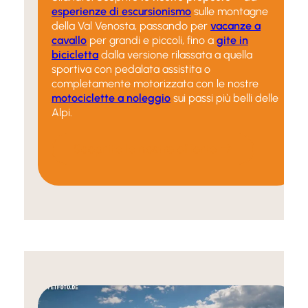
esperienze di escursionismo
sulle montagne
della Val Venosta, passando per
vacanze a
cavallo
per grandi e piccoli, fino a
gite in
bicicletta
dalla versione rilassata a quella
sportiva con pedalata assistita o
completamente motorizzata con le nostre
motociclette a noleggio
sui passi più belli delle
Alpi.
Scoprite le nostre offerte