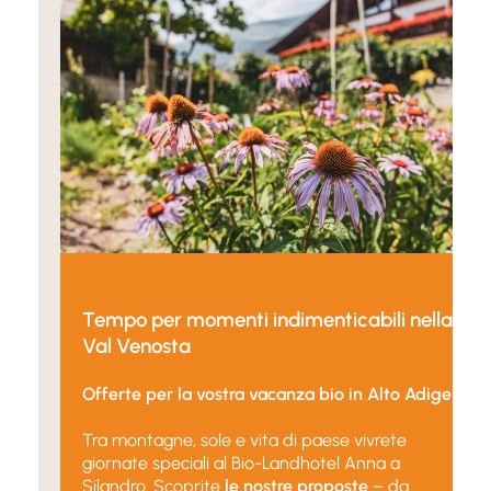
Tempo per momenti indimenticabili nella
Val Venosta
Offerte per la vostra vacanza bio in Alto Adige
Tra montagne, sole e vita di paese vivrete
giornate speciali al Bio-Landhotel Anna a
Silandro. Scoprite
le nostre proposte
– da