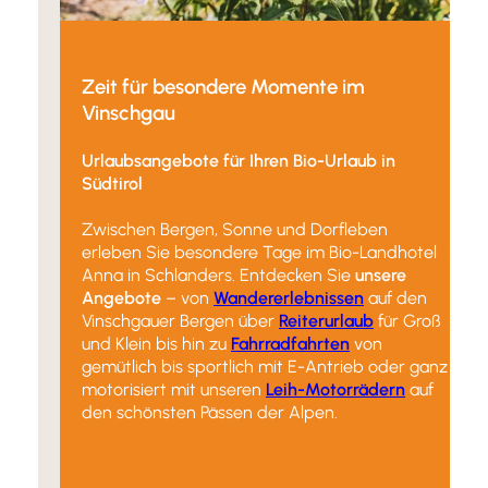
Zeit für besondere Momente im
Vinschgau
Urlaubsangebote für Ihren Bio-Urlaub in
Südtirol
Zwischen Bergen, Sonne und Dorfleben
erleben Sie besondere Tage im Bio-Landhotel
Anna in Schlanders. Entdecken Sie
unsere
Angebote
– von
Wandererlebnissen
auf den
Vinschgauer Bergen über
Reiterurlaub
für Groß
und Klein bis hin zu
Fahrradfahrten
von
gemütlich bis sportlich mit E-Antrieb oder ganz
motorisiert mit unseren
Leih-Motorrädern
auf
den schönsten Pässen der Alpen.
Angebote ansehen