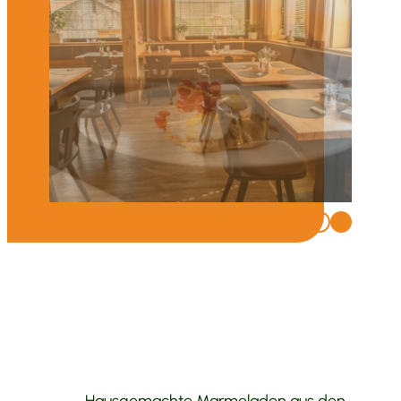
Bio-Genuss am Morgen
Unser Frühstücksbuffet – 100 % Bio
Täglich frisches Brot und Brötchen
vom Südtiroler Biobäcker
Hausgemachte Marmeladen aus den