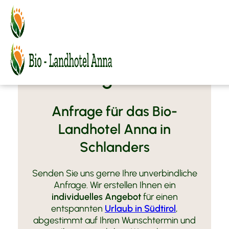
MENÜ
BIO-Landhotel Anna
Ihr persönliches
Zimmer & Angebote
Ambiente
Angebot
Relax
Zimmer
BIO-Genuss
Angebote
FAQ
Preise & Buchungsinfos
Anfrage für das Bio-
Anfragen
Landhotel Anna in
Buchen
Schlanders
Urlaub im Vinschgau
BIO-Bauernhof
Schlanders
Senden Sie uns gerne Ihre unverbindliche
Reiterhof Vill
Aktiv in den 4 Jahreszeiten
Anfrage. Wir erstellen Ihnen ein
Kunst & Kultur
Moto Fun Anna
individuelles Angebot
für einen
Kontakt & Anfahrt
MoHo Motorradurlaub
entspannten
Urlaub in Südtirol
,
BMW Testridecenter
abgestimmt auf Ihren Wunschtermin und
Wetter