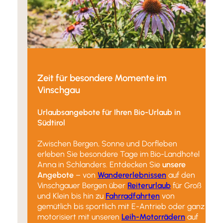
Zeit für besondere Momente im
Vinschgau
Urlaubsangebote für Ihren Bio-Urlaub in
Südtirol
Zwischen Bergen, Sonne und Dorfleben
erleben Sie besondere Tage im Bio-Landhotel
Anna in Schlanders. Entdecken Sie
unsere
Angebote
– von
Wandererlebnissen
auf den
Vinschgauer Bergen über
Reiterurlaub
für Groß
und Klein bis hin zu
Fahrradfahrten
von
gemütlich bis sportlich mit E-Antrieb oder ganz
motorisiert mit unseren
Leih-Motorrädern
auf